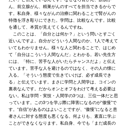
ん、前立腺がん、精巣がんのすべてを担当できるからで
す。私自身、様々ながんの治療に関わることで腎がんの
特徴を浮き彫りにできた。学問は、比較なんです。比較
を通して、本質が見えてくるんですね。
このことは、「自分とは何か？」という問いとすごく
近いんですよ。自分がどういう人間なのか、1人で考えて
いてもわかりません。様々な人と関わることで、はじめ
て「自分はこういう人間なんだ」とわかる。若い先生方
には、「特に、苦手な人がいたらチャンスだよ」と伝え
ています。苦手な人を避けるのではなく、その人の懐に
入る。「そういう態度で生きていけば、必ず成長でき
る」と伝えています。まさに学問と人間学は、コインの
裏表なんです。だからオンとオフをわけて考える必要は
ない。私は学問・実技・人間学の3つは、三位一体だと思
っています。この3つを学ぶ際に障害になるのが“傲慢”で
す。“自信”があるのはよいことですが、“傲慢”になると患
者さんに対する態度も悪くなる。何よりも、素直に学ぶ
ことができなくなります。私自身、今でも「まだ成長の