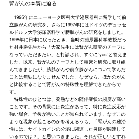
腎がんの本質に迫る
1995年にニューヨーク医科大学泌尿器科に留学して前
立腺がんの研究を、さらに1997年にはドイツのデュッセ
ルドルフ大学泌尿器科学で膀胱がんの研究をしました。
1998年に日本に戻ったとき、当時の泌尿器科学教授だっ
た村井勝先生から「大家先生には腎がん研究のチーフに
なっていただきたい」と打診され、すぐに“yes”と答えま
した。以来、腎がんのチーフとして臨床と研究に取り組
んできましたが、膀胱がんや前立腺がんについて学んだ
ことは無駄になりませんでした。なぜなら、ほかのがん
と比較することで腎がんの特殊性を理解できたからで
す。
特殊性のひとつは、発熱などの随伴症状の頻度が高い
ことです。その背景には炎症があって、特に炎症反応が
強い場合、予後が悪いことが知られています。なぜこの
ような現象が起こるのかを考えるうち、「腎がんの難治
性には、サイトカインの分泌に関連した炎症が関連して
いるのでは？」と思いつきました。それが正しいとすれ