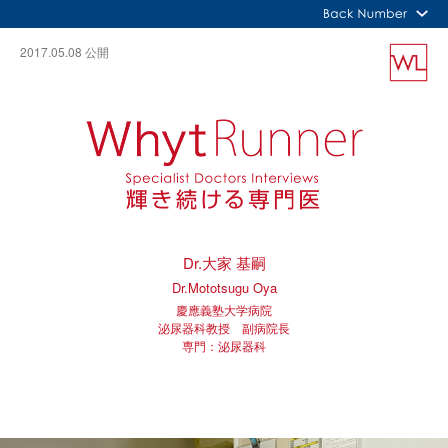
×
バックナンバー
2017.05.08 公開
Dr.大家 基嗣
Dr.Mototsugu Oya
慶應義塾大学病院
泌尿器科教授 副病院長
専門：泌尿器科