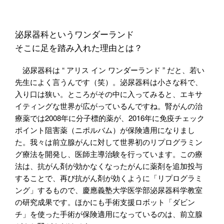
泌尿器科というワンダーランド
そこに足を踏み入れた理由とは？
特別編
泌尿器科は “ アリス イン ワンダーランド ” だと、若い
先生によく言うんです（笑）。泌尿器科は小さな科で、
入り口は狭い。ところがその中に入ってみると、エキサ
イティングな世界が広がっているんですね。腎がんの治
療薬では2008年に分子標的薬が、2016年に免疫チェック
ポイント阻害薬（ニポルバム）が保険適用になりまし
た。我々は前立腺がんに対して世界初のリプログラミン
グ療法を開発し、医師主導治験を行っています。この療
法は、抗がん剤が効かなくなったがんに薬剤を追加投与
することで、再び抗がん剤が効くように「リプログラミ
ング」するもので、慶應義塾大学医学部泌尿器科学教室
の研究成果です。ほかにも手術支援ロボット「ダビン
チ」を使った手術が保険適用になっているのは、前立腺