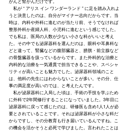
がんと腎がんだけです。
私が “ アリス イン ワンダーランド ” に足を踏み入れよ
うと決意したのは、自分がマイナー志向だからです。当
時は、内科や外科に進むのが当たり前、そうでなければ
整形外科か産婦人科、小児科に進むという感じでした。
でも私は、医局の人数が少ない小さな科がいいと考え
た。その中でも泌尿器科を選んだのは、眼科や耳鼻科な
どと違って、腎臓などの腹部臓器と、膀胱・前立腺など
の骨盤臓器を扱っているからです。また外科的な治療と
内科的な治療を一気通貫で担当できることや、スペシャ
リティが高いことも魅力でした。泌尿器科領域のこと
は、他科の先生にはわからないことが多い。その分、仕
事の満足度が高いのでは、と考えたんです。
私が泌尿器科に入局した頃は、手術の手技を学ぶため
に外科で2年間修行することになっていました。3年目に
泌尿器科に戻って感じたのは、研修医も含め1人1人が必
要とされていることです。それは泌尿器科が小さな科だ
からですし、その分教育も行き届いているんですね。こ
の機会を活かそうと必死で学びました。言われたことは