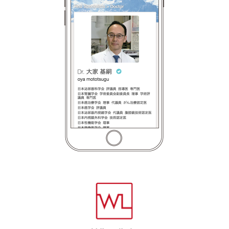
Whytlink Specialist Doct