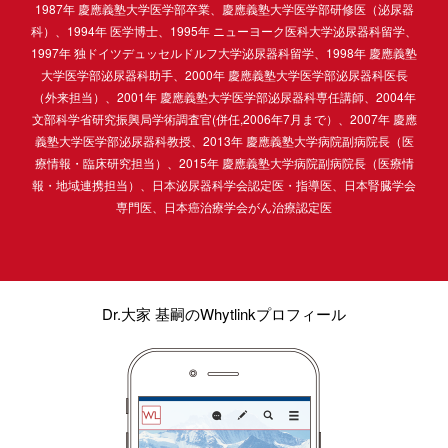
1987年 慶應義塾大学医学部卒業、慶應義塾大学医学部研修医（泌尿器
科）、1994年 医学博士、1995年 ニューヨーク医科大学泌尿器科留学、
1997年 独ドイツデュッセルドルフ大学泌尿器科留学、1998年 慶應義塾
大学医学部泌尿器科助手、2000年 慶應義塾大学医学部泌尿器科医長
（外来担当）、2001年 慶應義塾大学医学部泌尿器科専任講師、2004年
文部科学省研究振興局学術調査官(併任,2006年7月まで）、2007年 慶應
義塾大学医学部泌尿器科教授、2013年 慶應義塾大学病院副病院長（医
療情報・臨床研究担当）、2015年 慶應義塾大学病院副病院長（医療情
報・地域連携担当）、日本泌尿器科学会認定医・指導医、日本腎臓学会
専門医、日本癌治療学会がん治療認定医
Dr.大家 基嗣のWhytlinkプロフィール