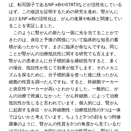
ば、転写因子であるNF-κBやSTAT3などが活性化している
はず。この仮説を証明するための研究を進め、腎がんに
おけるNF-κBの活性化は、がんの進展や転移と関連してい
ることを実証しました。
このように腎がんの新たな一面に光を当てることがで
きたのは、炎症と予後の関係について臨床的な知見の蓄
積があったからです。まさに臨床が命なんですね。同じ
ことが腎がんの治療抵抗性に関する研究でも言えます。
腎がんの患者さんに分子標的薬を継続投与すると、多く
の場合、抵抗性が生じて効果が低下します。そのメカニ
ズムを探るために、分子標的薬を使った後に残ったがん
細胞の性質を調べたんですね。すると、幹細胞マーカー
と炎症性マーカーが高いとわかりました。一般的に、が
んの治療で死滅しなかった「がん幹細胞」によって治療
抵抗性が生じると言われています。個人的には、腎がん
に起因する炎症・がん幹細胞性・治療抵抗性の3つは一体
ではないかと考えています。ちょうど3つの顔をもつ阿修
羅像のように、腎がんの性質を3つの角度から見ているだ
けではないかと。大切なのは３つの性質から、腎がんの