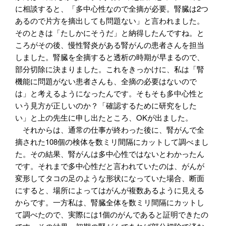
に相談すると、「多中心性なので全摘が必要。腎臓は2つ
あるので片方を摘出しても問題ない」と言われました。
そのときは「たしかにそうだ」と納得したんですね。と
ころがその後、慢性腎炎がある腎がんの患者さんを担当
しました。腎臓を全摘すると透析の時期が早まるので、
部分切除に決まりました。これをきっかけに、私は「腎
機能に問題がない患者さんも、全摘の必要はないので
は」と考えるようになったんです。そもそも多中心性と
いう見方が正しいのか？「確認するために研究をした
い」と上の先生に申し出たところ、OKが出ました。
それからは、通常の仕事が終わった後に、腎がんで全
摘された108個の検体を数ミリ間隔にカットして調べまし
た。その結果、腎がんは多中心性ではないとわかったん
です。それまで多中心性だと言われていたのは、がんが
変形してタコの足のような形状になっていた場合、断面
にすると、場所によってはがんが複数あるように見える
からです。一方私は、腎臓全体を数ミリ間隔にカットし
て調べたので、実際には1個のがんであると証明できたの